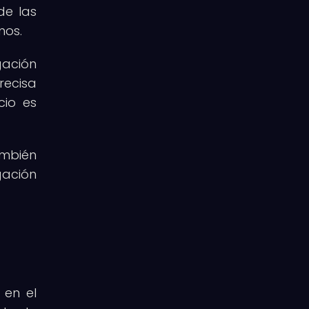
de las
mos.
gación
recisa
cio es
ambién
gación
 en el