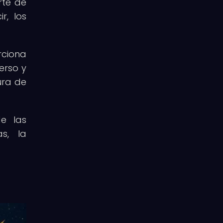
rte de
r, los
rciona
erso y
ura de
de las
s, la
.