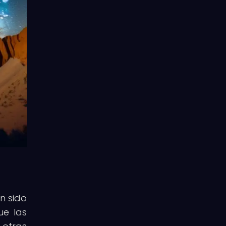
n sido
ue las