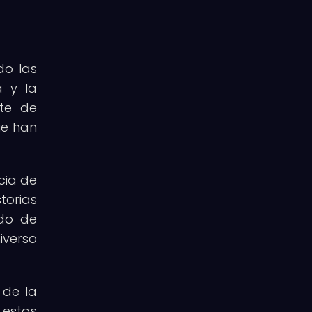
do las
a y la
nte de
ue han
ncia de
torias
ido de
iverso
 de la
estas