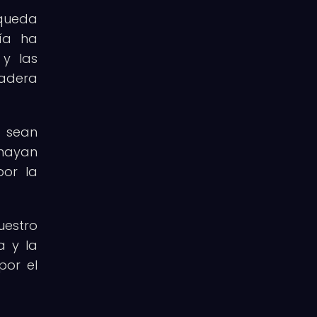
squeda
ía ha
 y las
dadera
s sean
 hayan
por la
estro
a y la
por el