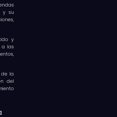
yendas
s y su
iones,
tido y
 a las
entos,
 de la
ón del
miento
a