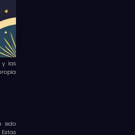
 y las
propia
n sido
Estas