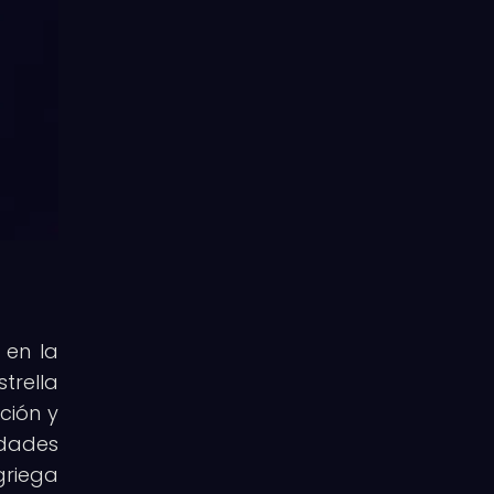
 en la
trella
ción y
idades
griega