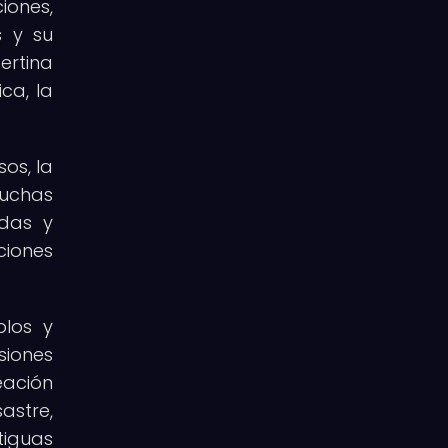
iones,
s y su
ertina
ca, la
os, la
muchas
ndas y
ciones
plos y
siones
eación
astre,
tiguas