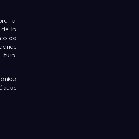
bre el
 de la
nto de
darios
ltura,
cánica
áticas