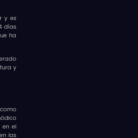
r y es
4 días
que ha
nerado
tura y
a como
nódico
 en el
en las