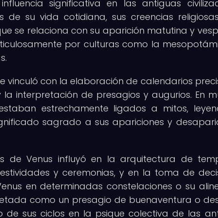
fluencia significativa en las antiguas civilizac
de su vida cotidiana, sus creencias religiosa
 que se relaciona con su aparición matutina y vesp
eticulosamente por culturas como la mesopotámi
s.
e vinculó con la elaboración de calendarios precis
 la interpretación de presagios y augurios. En 
 estaban estrechamente ligados a mitos, leye
 significado sagrado a sus apariciones y desapari
os de Venus influyó en la arquitectura de tem
estividades y ceremonias, y en la toma de deci
e Venus en determinadas constelaciones o su alin
pretada como un presagio de buenaventura o des
 de sus ciclos en la psique colectiva de las an