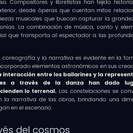
rso. Compositores y libretistas han tejido histori
exterior, desde óperas que cuentan mitos relaci
 piezas musicales que buscan capturar la grande
nías. La combinación de música, canto y ele
rial que transporta al espectador a las profund
a coreografía y la narrativa es evidente en la fo
incorporado elementos astronómicos en sus creac
 interacción entre los bailarines y la represen
stes a través de la danza han dado lu
cienden lo terrenal.
Las constelaciones se conv
n la narrativa de las obras, brindando una dim
gan en el escenario.
ravés del cosmos