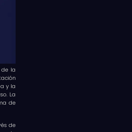
 de la
tación
a y la
so. La
rma de
vés de