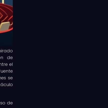
pirado
ión de
tre el
fuente
nes se
táculo
oso de