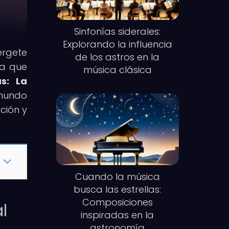
Sinfonías siderales:
Explorando la influencia
érgete
de los astros en la
ía que
música clásica
s: La
 mundo
ción y
Cuando la música
busca las estrellas:
Composiciones
l
inspiradas en la
astronomía