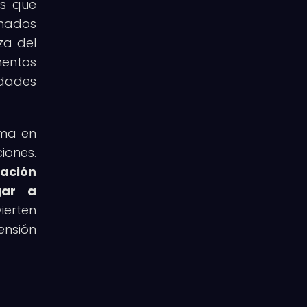
as que
onados
za del
mentos
idades
rma en
iones.
tación
gar a
ierten
ensión