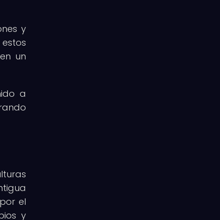
ones y
 estos
 en un
nido a
erando
lturas
ntigua
por el
bios y