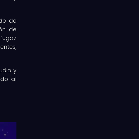
ado de
ión de
 fugaz
entes,
udio y
ndo al