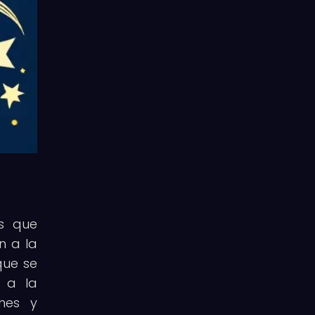
es que
n a la
que se
o a la
nes y