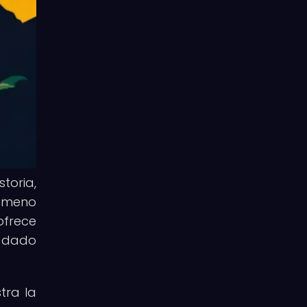
toria,
ómeno
ofrece
y dado
tra la