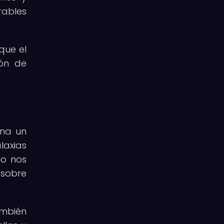
rables
que el
ión de
ona un
laxias
lo nos
 sobre
ambién