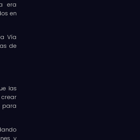
ea era
dos en
la Vía
cas de
ue las
 crear
o para
 dando
ones y