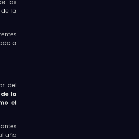
de las
 de la
rentes
rado a
or del
 de la
omo el
mantes
al año