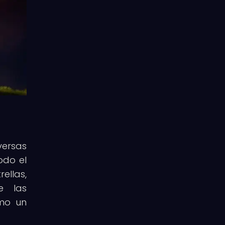
ersas
odo el
llas,
e las
omo un