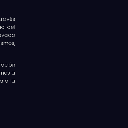
través
ad del
levado
osmos,
ración
smos a
a a la