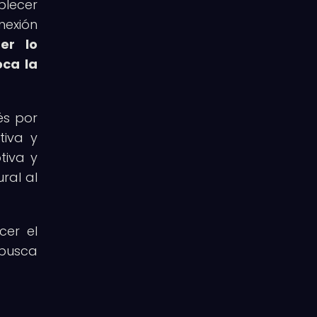
blecer
nexión
er lo
oca la
és por
tiva y
tiva y
ral al
cer el
 busca