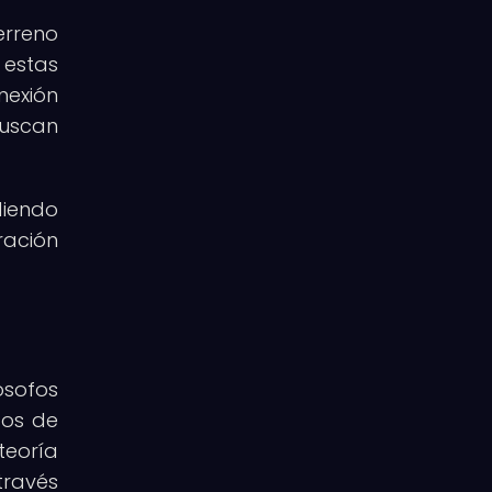
erreno
 estas
nexión
buscan
diendo
ración
ósofos
tos de
teoría
través