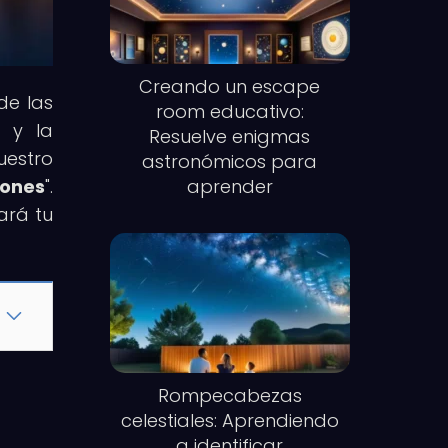
Creando un escape
de las
room educativo:
s y la
Resuelve enigmas
uestro
astronómicos para
iones
".
aprender
ará tu
Rompecabezas
celestiales: Aprendiendo
a identificar