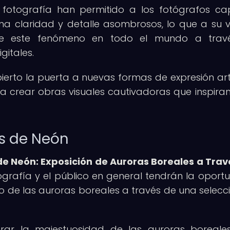
 fotografía han permitido a los fotógrafos ca
a claridad y detalle asombrosos, lo que a su 
a de este fenómeno en todo el mundo a trav
gitales.
erto la puerta a nuevas formas de expresión artí
ra crear obras visuales cautivadoras que inspiran
es de Neón
e Neón: Exposición de Auroras Boreales a Trav
ografía y el público en general tendrán la oport
rio de las auroras boreales a través de una selecc
rar la majestuosidad de las auroras boreales