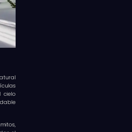
atural
ículas
 cielo
idable
mitos,