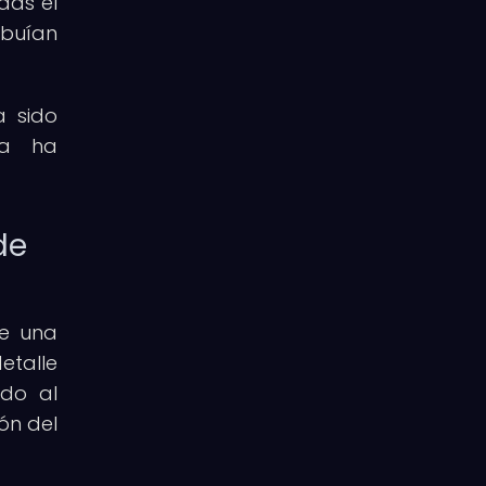
das el
ibuían
a sido
na ha
de
de una
etalle
ido al
ón del