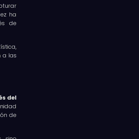
pturar
vez ha
és de
stica,
 a las
és del
unidad
ión de
, sino