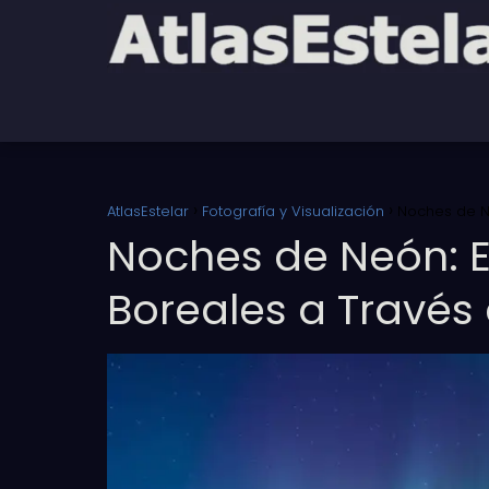
AtlasEstelar
Fotografía y Visualización
Noches de Ne
Noches de Neón: E
Boreales a Través 