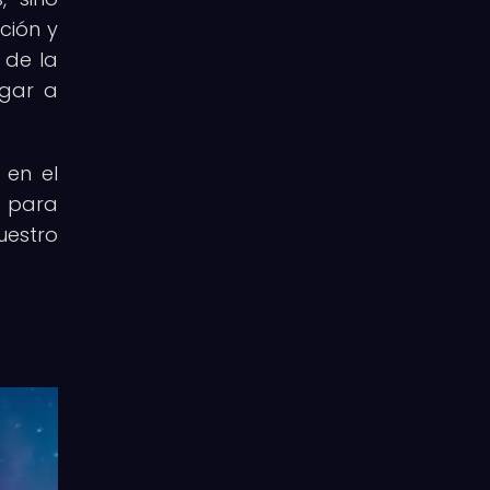
ción y
 de la
ugar a
 en el
y para
uestro