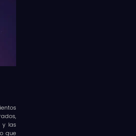
ientos
rados,
 y las
no que