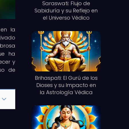
Saraswati: Flujo de
Sabiduría y su Reflejo en
el Universo Védico
 en la
tivado
mbrosa
que ha
ecer y
rso de
Brihaspati: El Gurú de los
Dioses y su Impacto en
la Astrología Védica