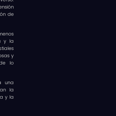
ensión
ión de
menos
a y la
tiales
osas y
de lo
da una
ban la
a y la