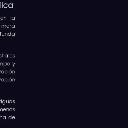
dica
 en la
a mera
ofunda
tiales
empo y
vación
vación
tiguas
ómenos
rna de