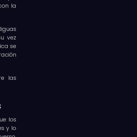
con la
tiguas
su vez
ica se
ración
re las
.
s
ue los
s y lo
verso.