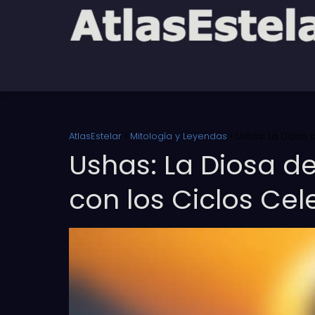
AtlasEstelar
Mitología y Leyendas
Ushas: La Diosa 
Ushas: La Diosa d
con los Ciclos Cel