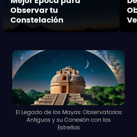
Mejor Época para
De
Observar tu
Ob
Constelación
Ve
El Legado de los Mayas: Observatorios
Antiguos y su Conexión con las
Estrellas