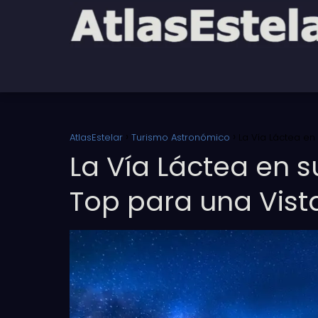
AtlasEstelar
Turismo Astronómico
La Vía Láctea en
La Vía Láctea en s
Top para una Vist