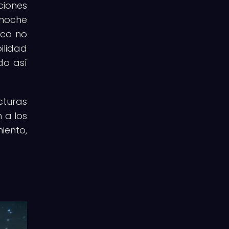
ciones
 noche
ico no
ilidad
do así
turas
 a los
iento,