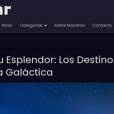
Inicio
Categorías
Sobre Nosotros
Contacto
 su Esplendor: Los Destinos Top para una Vista Galáctica
u Esplendor: Los Destino
a Galáctica