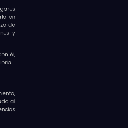
ugares
rla en
eza de
ones y
on él,
oria.
iento,
ado al
encias