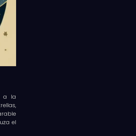
o a la
ellas,
arable
uza el