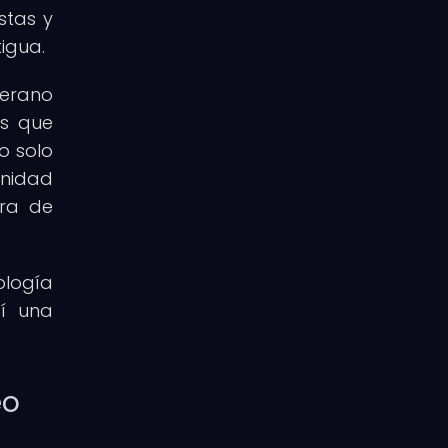
stas y
igua.
verano
es que
no solo
unidad
era de
ología
sí una
eo