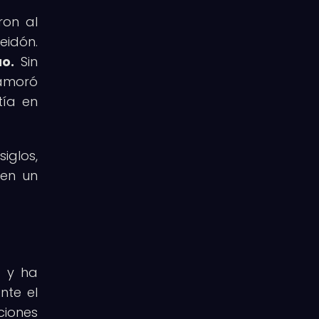
ron al
eidón.
o.
Sin
namoró
tía en
iglos,
 en un
a y ha
nte el
ciones