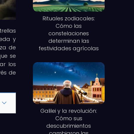
Rituales zodiacales:
Cómo las
trellas
constelaciones
meda y
determinan las
eza de
festividades agrícolas
que se
ar los
vés de
Galilei y la revolución:
Cómo sus
descubrimientos
cambiaron las