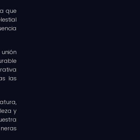
ya que
estial
uencia
 unión
urable
rativa
as las
atura,
leza y
uestra
neras