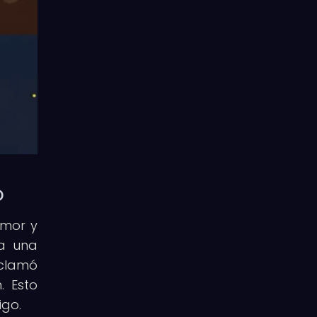
o
amor y
ra una
oclamó
. Esto
igo.