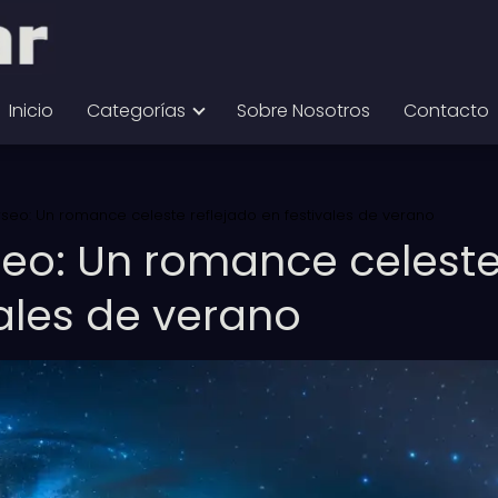
Inicio
Categorías
Sobre Nosotros
Contacto
eo: Un romance celeste reflejado en festivales de verano
eo: Un romance celest
vales de verano