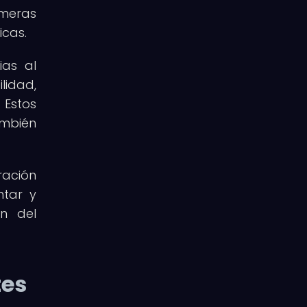
imeras
icas.
ias al
lidad,
 Estos
ambién
ración
ntar y
n del
tes