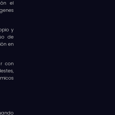
ión el
genes
opio y
uso de
ión en
ar con
estes,
ámicos
cuando