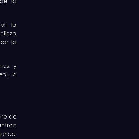
 de la
en la
elleza
por la
omos y
al, lo
ere de
entran
gundo,