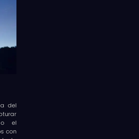
sa del
pturar
 o el
os con