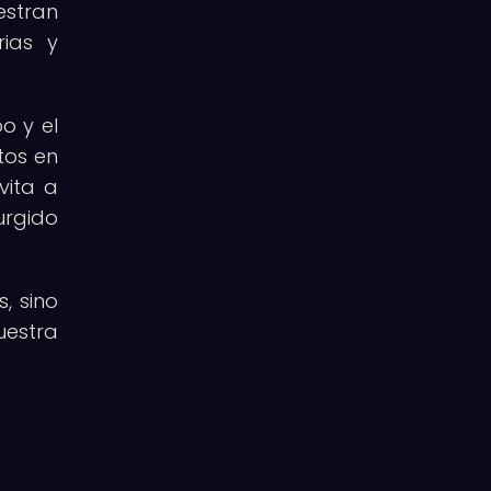
estran
rias y
o y el
tos en
vita a
urgido
, sino
uestra