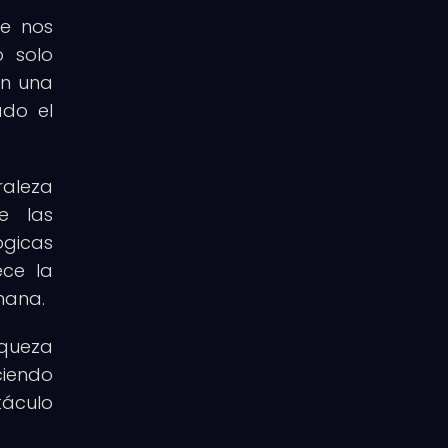
ue nos
o solo
an una
ado el
raleza
e las
ógicas
ece la
umana.
iqueza
ciendo
táculo