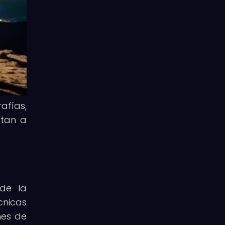
afías,
rtan a
sde la
cnicas
nes de