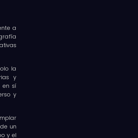
ente a
grafía
ativas
olo la
rias y
 en sí
erso y
emplar
 de un
po y el