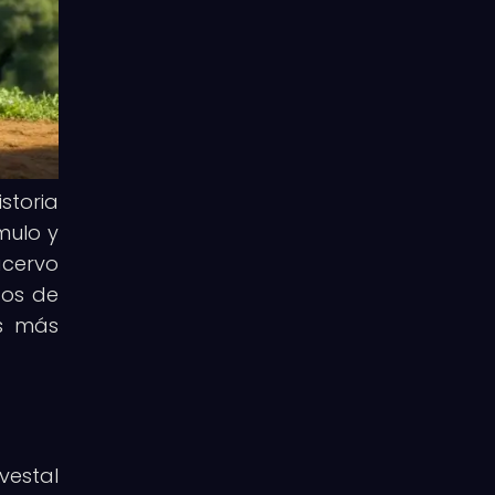
storia
mulo y
acervo
tos de
as más
vestal