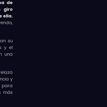
sa de
 giro
 ella.
yenda,
tan su
s y el
en una
relaza
ncia y
a para
es más