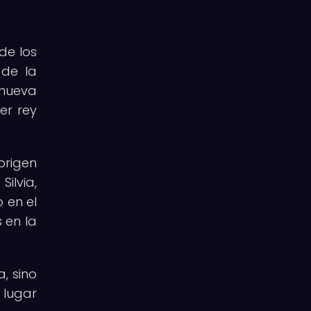
de los
 de la
 nueva
er rey
origen
ilvia,
 en el
 en la
, sino
 lugar