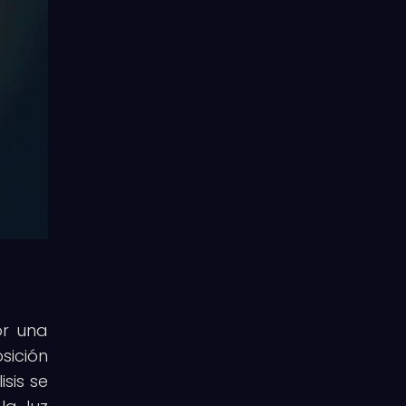
or una
sición
sis se