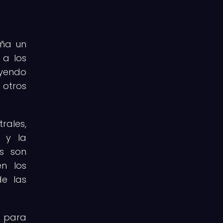
eña un
 a los
ayendo
 otros
rales,
s y la
es son
n los
de las
e para