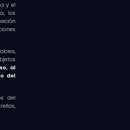
a y el
a, los
sición
ciones
ables,
bjetos
so, al
go del
os del
ellas,