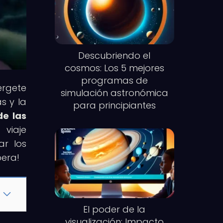
Descubriendo el
cosmos: Los 5 mejores
programas de
érgete
simulación astronómica
s y la
para principiantes
de las
 viaje
ar los
pera!
El poder de la
visualización: Impacto