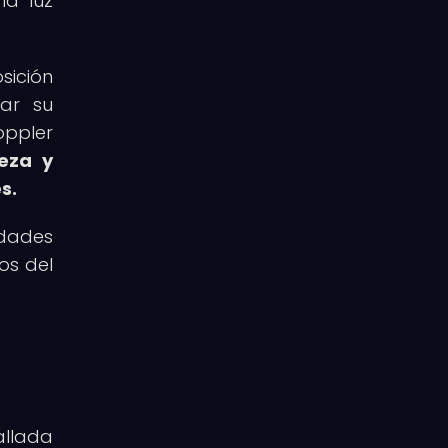
la luz
sición
lar su
oppler
eza y
s.
edades
os del
allada