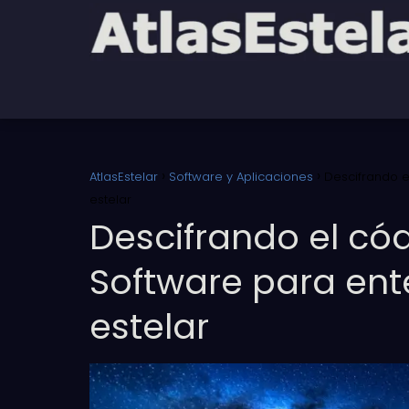
AtlasEstelar
Software y Aplicaciones
Descifrando e
estelar
Descifrando el cód
Software para ent
estelar