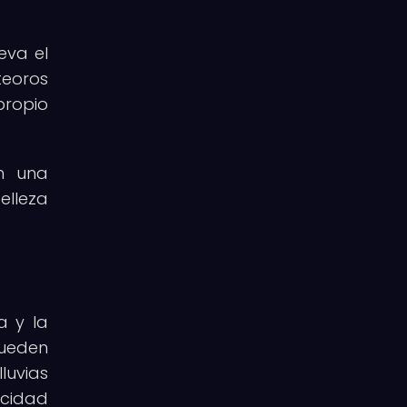
eva el
teoros
propio
en una
elleza
a y la
pueden
luvias
acidad