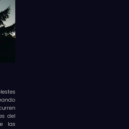
lestes
reando
curren
as del
e las