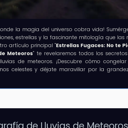
 donde la magia del universo cobra vida! Sumérg
ones, estrellas y la fascinante mitología que las 
o artículo principal "
Estrellas Fugaces: No te P
 de Meteoros
" te revelaremos todos los secreto
 lluvias de meteoros. ¡Descubre cómo congelar
os celestes y déjate maravillar por la grande
grafía de Lluvias de Meteoro