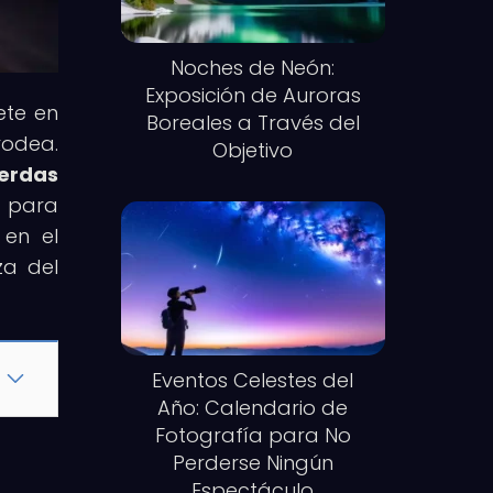
Noches de Neón:
Exposición de Auroras
ete en
Boreales a Través del
rodea.
Objetivo
ierdas
s para
 en el
za del
Eventos Celestes del
Año: Calendario de
Fotografía para No
Perderse Ningún
s
Espectáculo