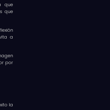
ya que
os que
lexión
vita a
imagen
or por
ito la