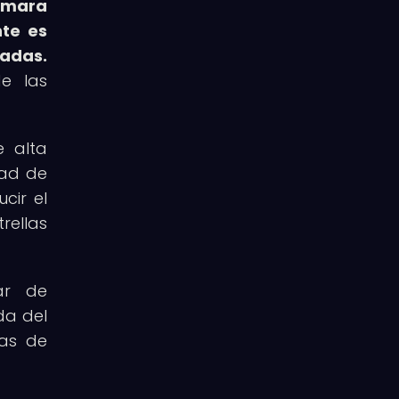
ámara
nte es
adas.
de las
e alta
dad de
cir el
rellas
ar de
da del
ias de