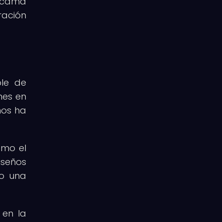
e cama
ración
ble de
nes en
mos ha
mo el
iseños
go una
 en la