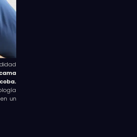
odidad
e cama
lcoba.
ología
 en un