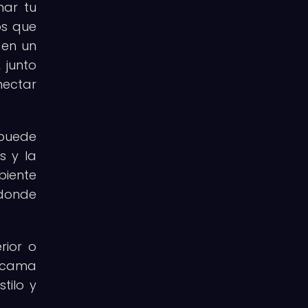
mar tu
os que
 en un
 junto
nectar
puede
s y la
biente
 donde
rior o
e cama
tilo y