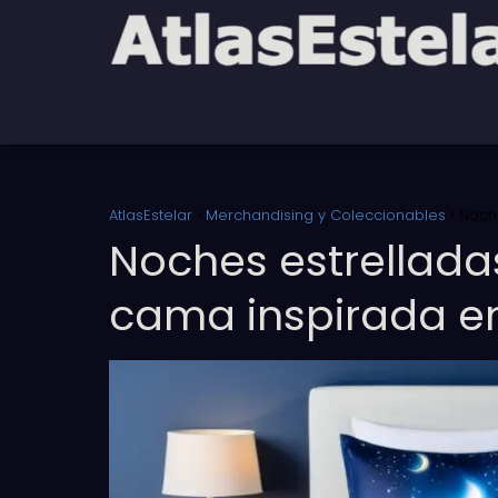
AtlasEstelar
Merchandising y Coleccionables
Noch
Noches estrellada
cama inspirada e