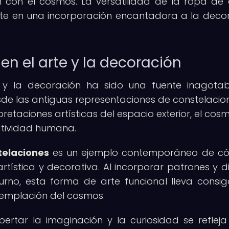
ón con el cosmos. La versatilidad de la ropa d
erte en una incorporación encantadora a la deco
en el arte y la decoración
e y la decoración ha sido una fuente inagota
Desde las antiguas representaciones de constelacio
etaciones artísticas del espacio exterior, el cos
atividad humana.
telaciones
es un ejemplo contemporáneo de có
artística y decorativa. Al incorporar patrones y d
urno, esta forma de arte funcional lleva consi
templación del cosmos.
tar la imaginación y la curiosidad se refleja