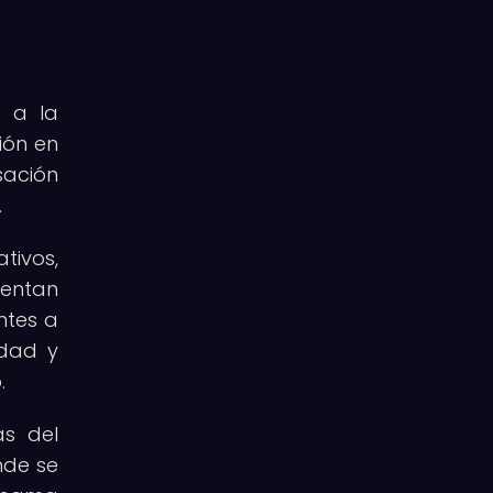
o a la
ión en
sación
.
tivos,
sentan
ntes a
idad y
.
as del
nde se