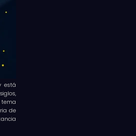
y está
iglos,
n tema
ria de
tancia