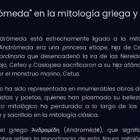
ómeda" en la mitología griega y
ndrómeda está estrechamente ligado a la mit
 Andrómeda era una princesa etíope, hija de C
ordinaria que desencadenó la ira de las Nereida
jo, Cefeo y Casiopea sacrificaron a su hija atán
 el monstruo marino, Cetus.
cio ha sido representada en innumerables obras d
istas y poetas, quienes han plasmado su bellez
ato mitológico ha perdurado a lo largo de los s
y sacrificio en la mitología clásica.
l griego Ἀνδρομέδη (Andromédē), que signifi
re refleja la importancia de esta figura mitoló