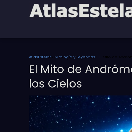
AtlasEstelar
Mitología y Leyendas
El Mito de Andróm
El Mito de Andróme
los Cielos