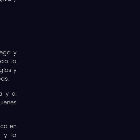
iega y
cio la
glos y
cas.
a y el
uienes
ica en
e y la